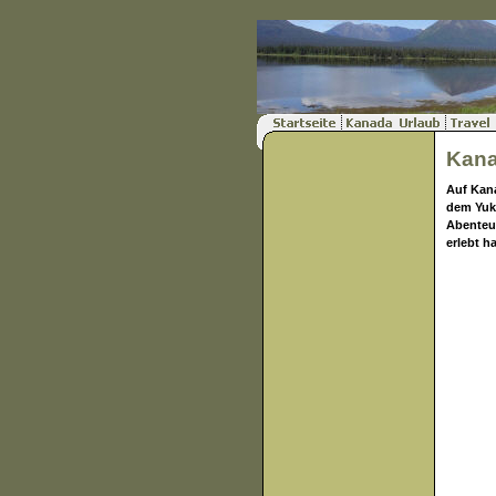
Kana
Auf Kan
dem Yuko
Abenteur
erlebt h