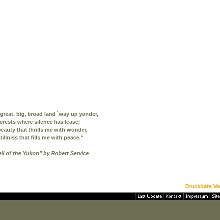
e great, big, broad land `way up yonder,
 forests where silence has lease;
 beauty that thrills me with wonder,
stillniss that fills me with peace."
ll of the Yukon" by Robert Service
Druckbare Ve